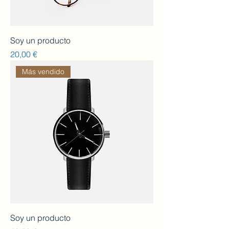
Soy un producto
Preu
20,00 €
Más vendido
Soy un producto