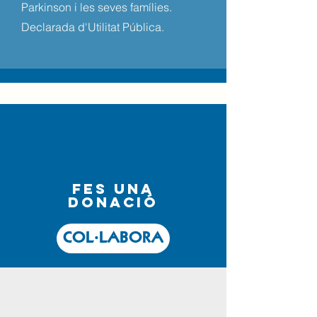
Parkinson i les seves famílies.
Declarada d'Utilitat Pública.
fes una
donació
COL·LABORA