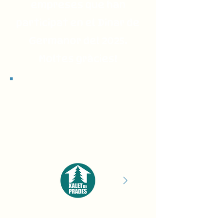
empreses que han
participat en el Dinar de
Germanor del 2025.
Moltes gràcies!