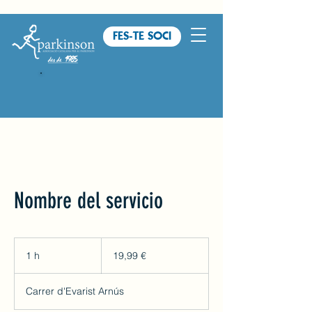
FES-TE SOCI
Nombre del servicio
19,99
euros
1 h
1
19,99 €
Carrer d'Evarist Arnús