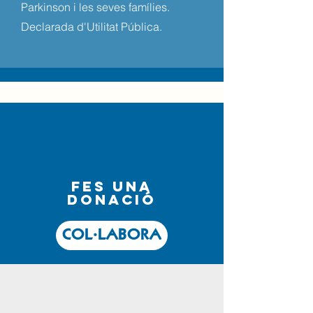
Parkinson i les seves famílies.
Declarada d'Utilitat Pública.
fes una
donació
COL·LABORA