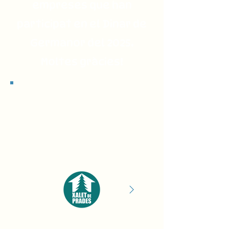
empreses que han
participat en el Dinar de
Germanor del 2025.
Moltes gràcies!