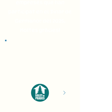
empreses que han
participat en el Dinar de
Germanor del 2025.
Moltes gràcies!