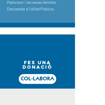
Parkinson i les seves famílies.
Declarada d'Utilitat Pública.
fes una
donació
COL·LABORA