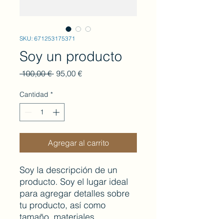
SKU: 671253175371
Soy un producto
Precio
Precio
 100,00 € 
95,00 €
de
oferta
Cantidad
*
Agregar al carrito
Soy la descripción de un 
producto. Soy el lugar ideal 
para agregar detalles sobre 
tu producto, así como 
tamaño, materiales, 