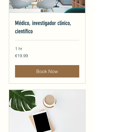
Médico, investigador clínico,
científico
1 hr
19.99
€19.99
euros
Book Now