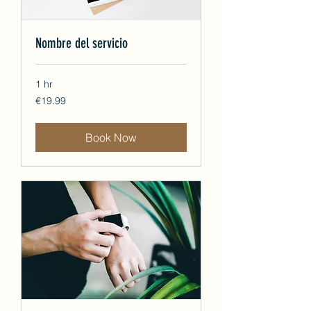
Nombre del servicio
1 hr
19.99
€19.99
euros
Book Now