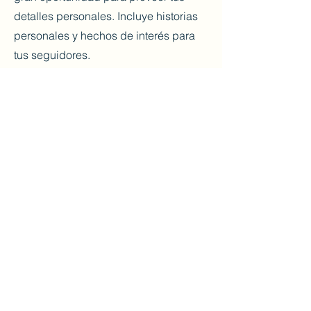
detalles personales. Incluye historias
personales y hechos de interés para
tus seguidores.
Haz doble clic en el texto para
comenzar a editar tu contenido y
asegúrate de incluir los detalles
relevantes para los visitantes de tu
sitio. Si tienes un negocio, asegúrate
de compartir tu experiencia
profesional. Explica tus valores y
compromiso para tus clientes y
destácate de la competencia. Agrega
una foto, una galería o video para
llamar más la atención.